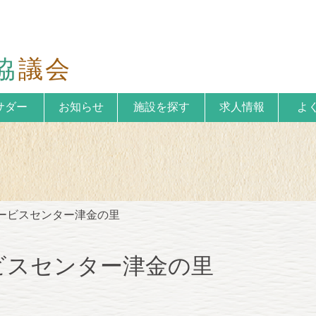
す
協
議会
サダー
お知らせ
施設を探す
求人情報
よ
ービスセンター津金の里
ビスセンター津金の里