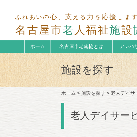
心
支
力
応援
ふれあいの
、
える
を
しま
名古屋市
老
人福祉
施
設
ホーム
名古屋市老施協とは
アンバ
施設を探す
ホーム
>
施設を探す
>
老人デイサ
老人デイサー