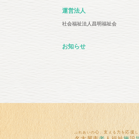
運営法人
社会福祉法人昌明福祉会
お知らせ
心
支
力
応援
ふれあいの
、
える
を
名古屋市
老
人福祉
施
設