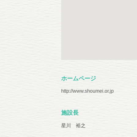
ホームページ
http://www.shoumei.or.jp
施設長
星川 裕之