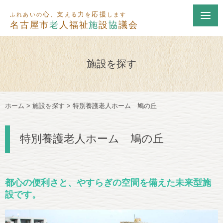
心
支
力
応援
ふれあいの
、
える
を
します
名古屋市
老
人福祉
施
設
協
議会
施設を探す
ホーム
>
施設を探す
>
特別養護老人ホーム 鳩の丘
特別養護老人ホーム 鳩の丘
都心の便利さと、やすらぎの空間を備えた未来型施
設です。