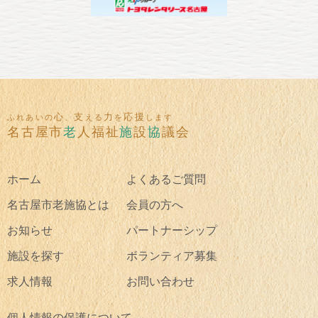
心
支
力
応援
ふれあいの
、
える
を
します
名古屋市
老
人福祉
施
設
協
議会
ホーム
よくあるご質問
名古屋市老施協とは
会員の方へ
お知らせ
パートナーシップ
施設を探す
ボランティア募集
求人情報
お問い合わせ
個人情報の保護について