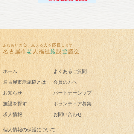
心
支
力
応援
ふれあいの
、
える
を
します
名古屋市
老
人福祉
施
設
協
議会
ホーム
よくあるご質問
名古屋市老施協とは
会員の方へ
お知らせ
パートナーシップ
施設を探す
ボランティア募集
求人情報
お問い合わせ
個人情報の保護について