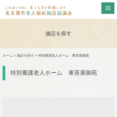
心
支
力
応援
ふれあいの
、
える
を
します
名古屋市
老
人福祉
施
設
協
議会
施設を探す
ホーム
>
施設を探す
>
特別養護老人ホーム 東茶屋御苑
特別養護老人ホーム 東茶屋御苑