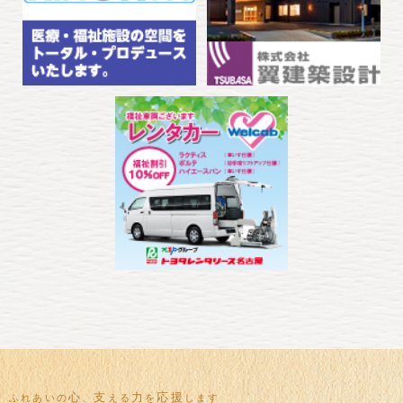
心
支
力
応援
ふれあいの
、
える
を
します