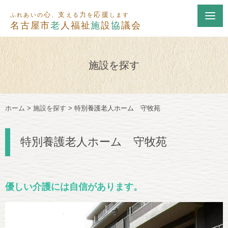
心
支
力
応援
ふれあいの
、
える
を
します
名古屋市
老
人福祉
施
設
協
議会
施設を探す
ホーム
>
施設を探す
>
特別養護老人ホーム 守牧苑
特別養護老人ホーム 守牧苑
優しい介護には自信があります。